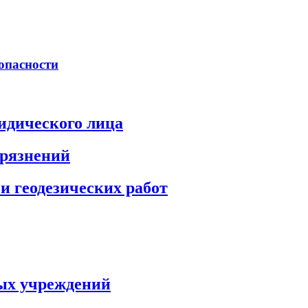
опасности
идического лица
грязнений
и геодезических работ
ых учреждений