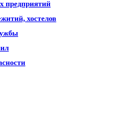
х предприятий
житий, хостелов
лужбы
сил
асности