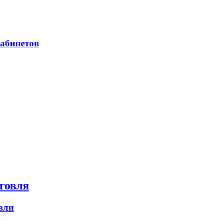
абинетов
говля
вли