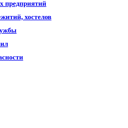
х предприятий
житий, хостелов
лужбы
сил
асности