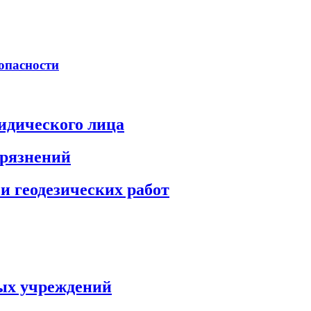
опасности
идического лица
грязнений
и геодезических работ
ых учреждений