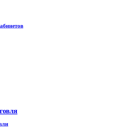
абинетов
говля
вли