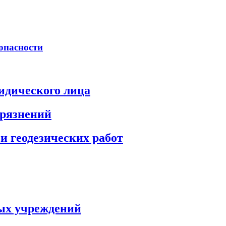
опасности
идического лица
грязнений
и геодезических работ
ых учреждений