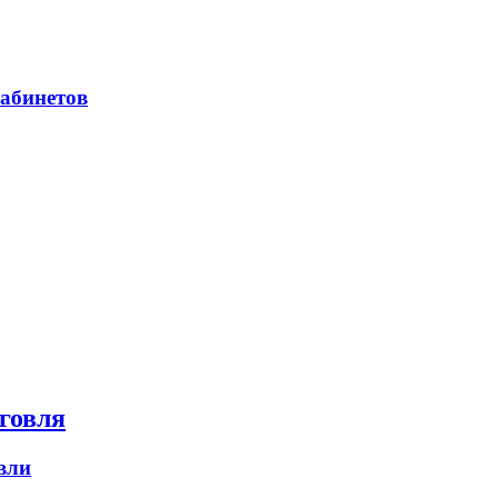
абинетов
говля
вли