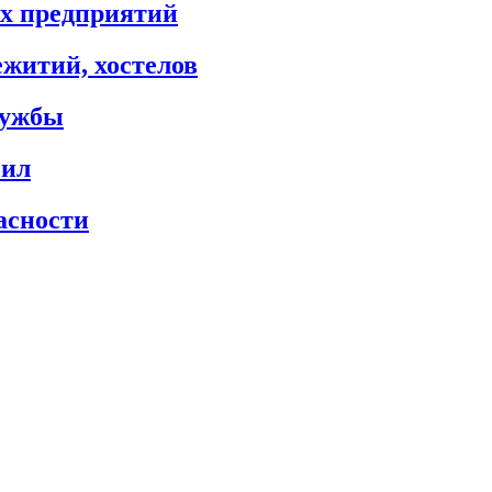
х предприятий
житий, хостелов
лужбы
сил
асности