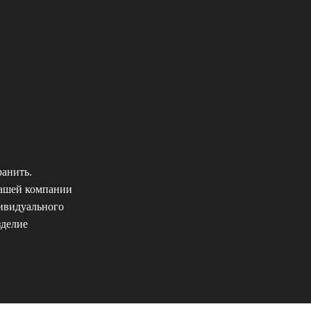
и
ранить.
вашей компании
дивидуального
зделие