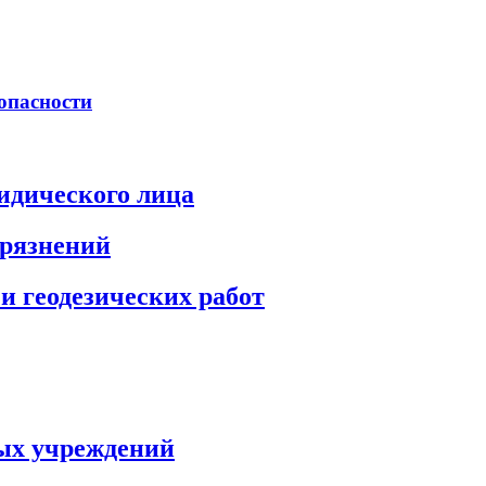
опасности
идического лица
грязнений
и геодезических работ
ых учреждений