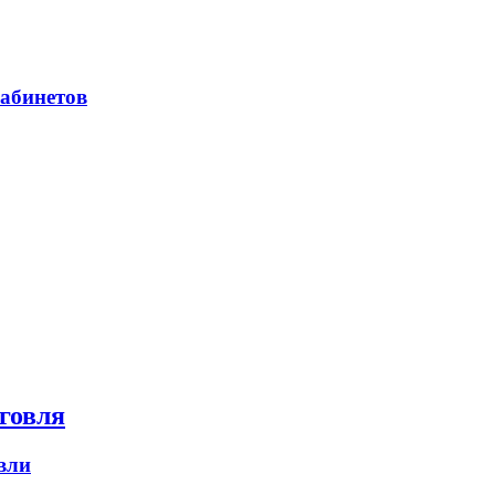
абинетов
говля
вли