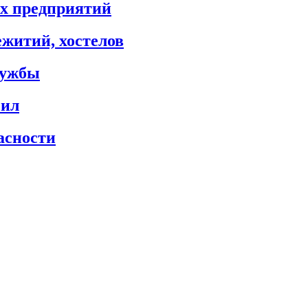
х предприятий
житий, хостелов
лужбы
сил
асности