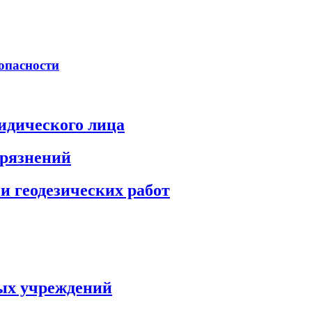
опасности
идического лица
грязнений
и геодезических работ
ых учреждений