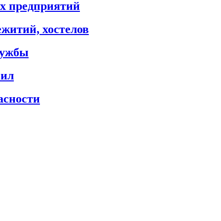
х предприятий
житий, хостелов
лужбы
сил
асности