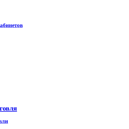
абинетов
говля
вли