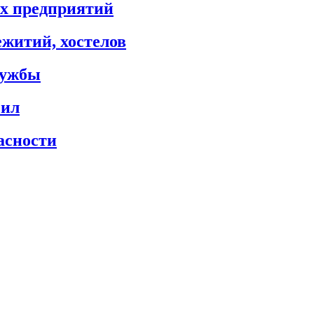
х предприятий
житий, хостелов
лужбы
сил
асности