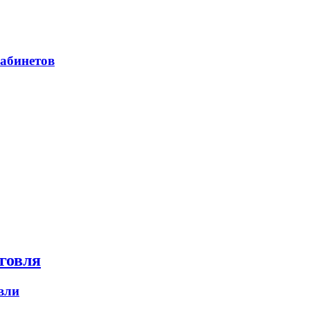
абинетов
говля
вли