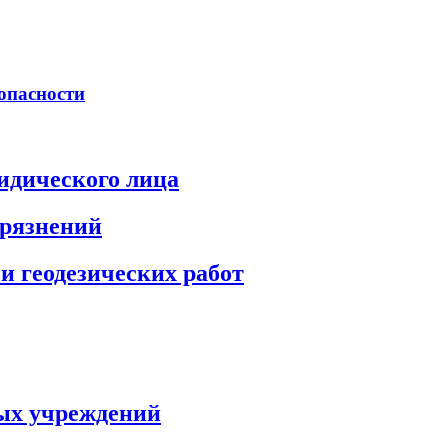
опасности
идического лица
грязнений
и геодезических работ
ых учреждений