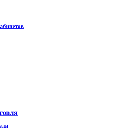
абинетов
говля
вли