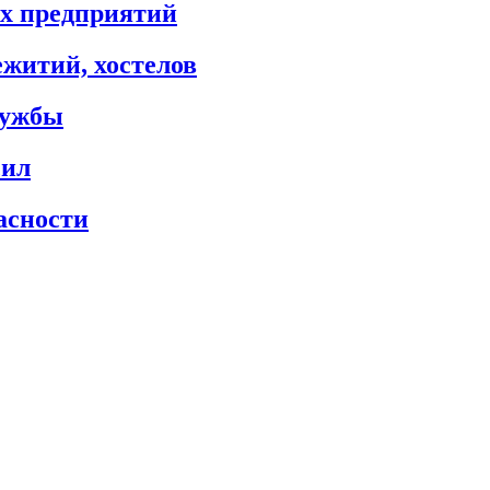
х предприятий
житий, хостелов
лужбы
сил
асности