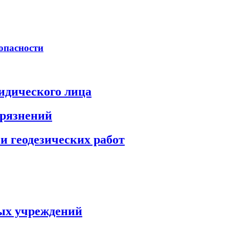
опасности
идического лица
грязнений
и геодезических работ
ых учреждений