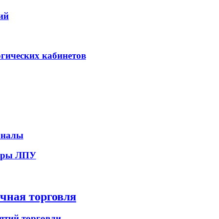
ий
гических кабинетов
рналы
уры ЛПУ
чная торговля
ятий торговли