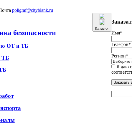
poligraf@cityblank.ru
Заказат
Каталог
ника безопасности
Имя
*
Телефон
*
по ОТ и ТБ
Регион
*
 ТБ
Я даю с
 ТБ
соответст
работ
анспорта
рналы