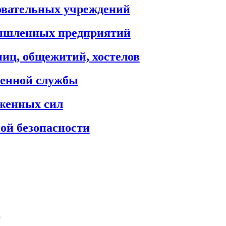
овательных учреждений
ышленных предприятий
иц, общежитий, хостелов
енной службы
женных сил
ой безопасности
и