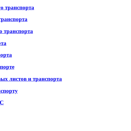
го транспорта
транспорта
о транспорта
рта
орта
порте
вых листов и транспорта
спорту
ГС