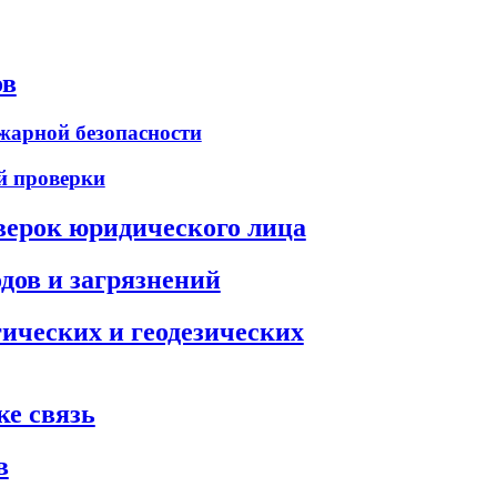
ов
арной безопасности
й проверки
верок юридического лица
дов и загрязнений
ических и геодезических
е связь
в