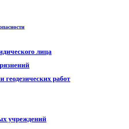
опасности
идического лица
грязнений
и геодезических работ
ых учреждений