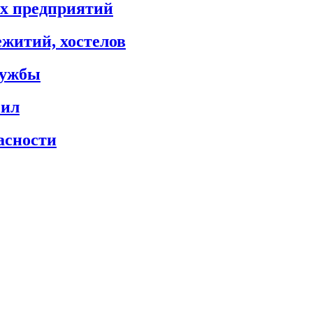
х предприятий
житий, хостелов
лужбы
сил
асности