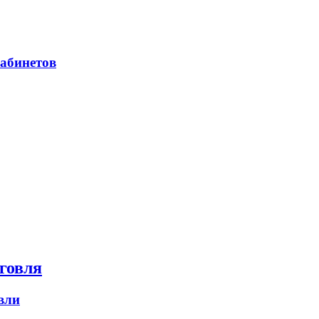
абинетов
говля
вли