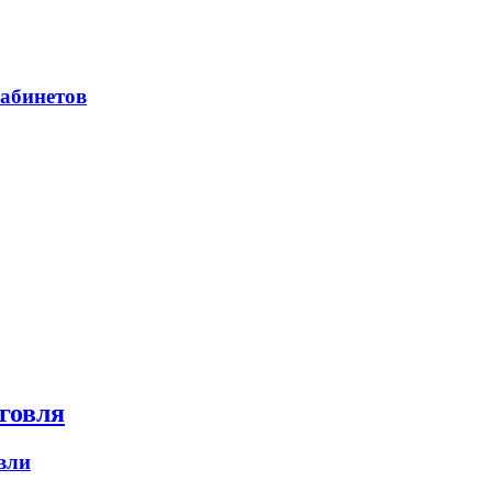
абинетов
говля
вли