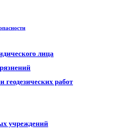
опасности
идического лица
грязнений
и геодезических работ
ых учреждений