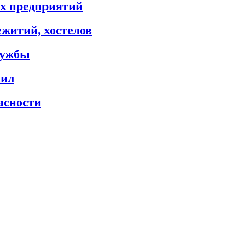
х предприятий
житий, хостелов
лужбы
сил
асности