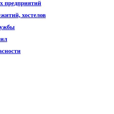
х предприятий
житий, хостелов
лужбы
сил
асности