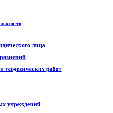
опасности
идического лица
грязнений
и геодезических работ
ых учреждений