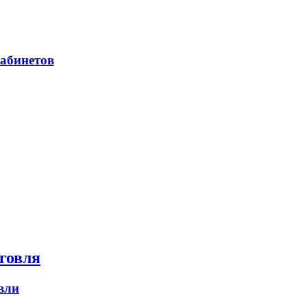
абинетов
говля
вли