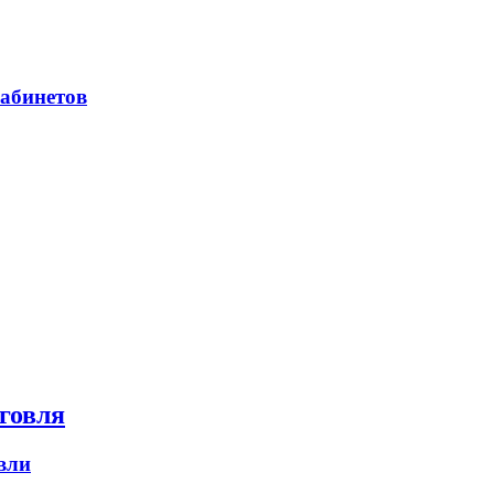
абинетов
говля
вли