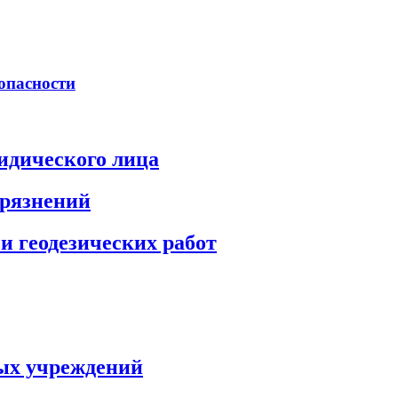
опасности
идического лица
грязнений
и геодезических работ
ых учреждений