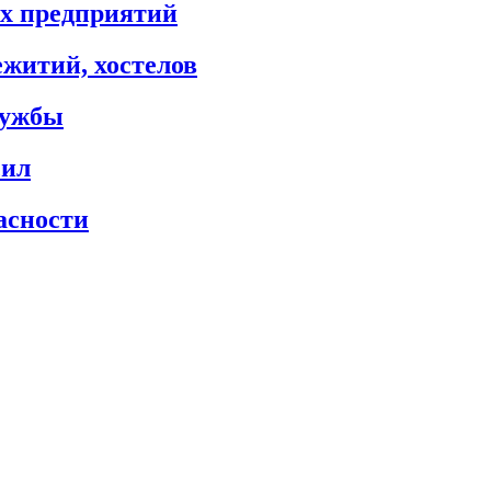
х предприятий
житий, хостелов
лужбы
сил
асности