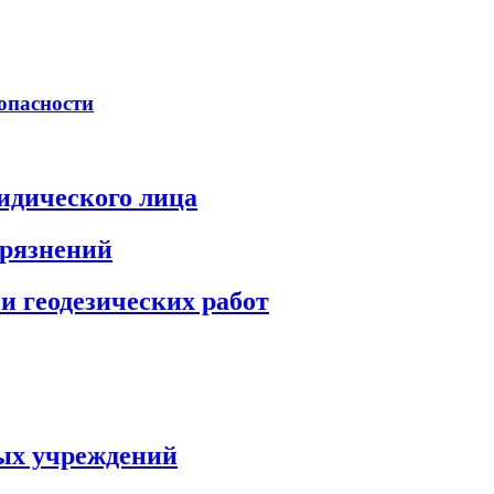
опасности
идического лица
грязнений
и геодезических работ
ых учреждений