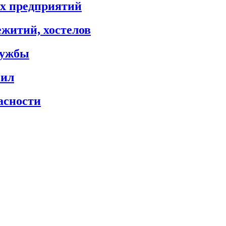
х предприятий
житий, хостелов
лужбы
сил
асности