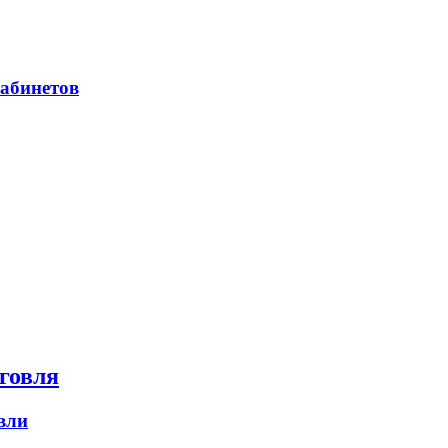
абинетов
говля
вли