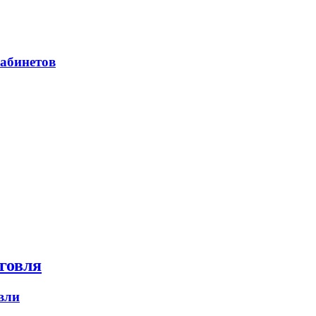
абинетов
говля
вли