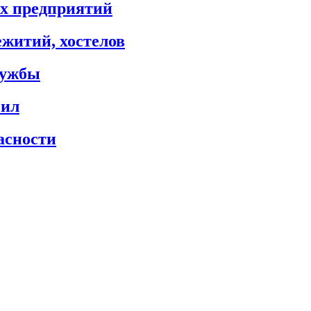
х предприятий
житий, хостелов
лужбы
сил
асности