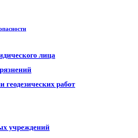
опасности
идического лица
грязнений
и геодезических работ
ых учреждений