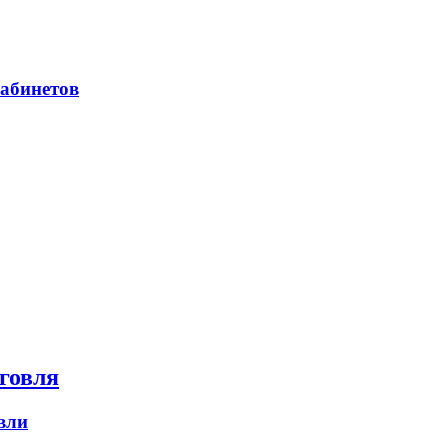
абинетов
говля
вли