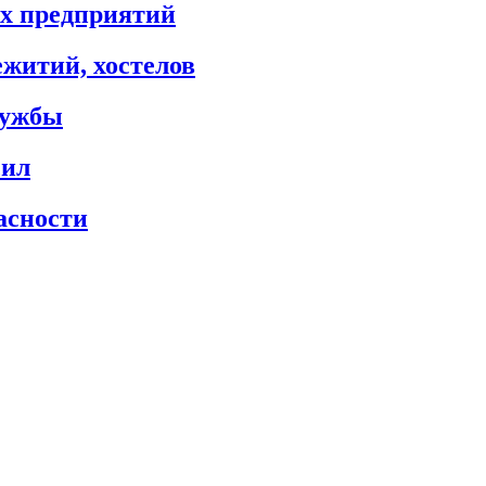
х предприятий
житий, хостелов
лужбы
сил
асности