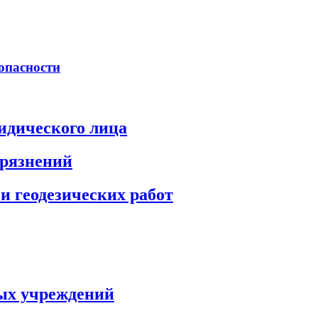
опасности
идического лица
грязнений
и геодезических работ
ых учреждений