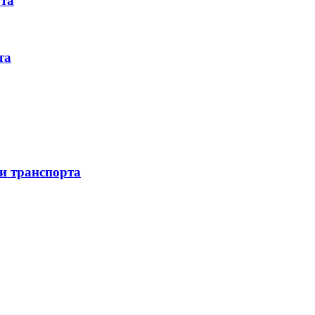
рта
та
 и транспорта