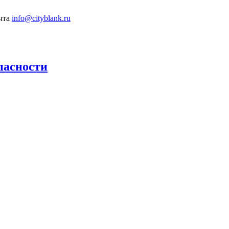
info@cityblank.ru
пасности