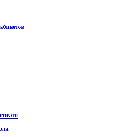
абинетов
говля
вли