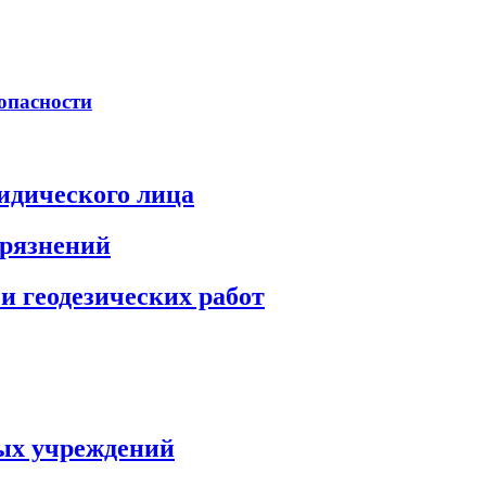
опасности
идического лица
грязнений
и геодезических работ
ых учреждений