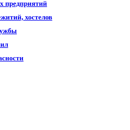
х предприятий
житий, хостелов
лужбы
сил
асности