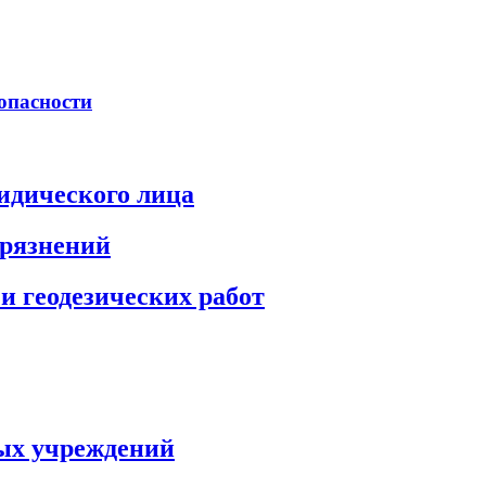
опасности
идического лица
грязнений
и геодезических работ
ых учреждений