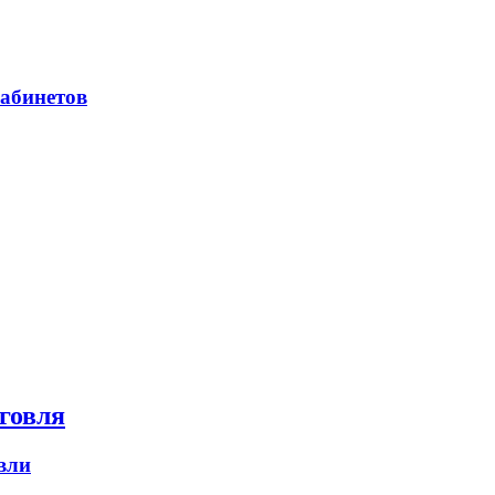
абинетов
говля
вли