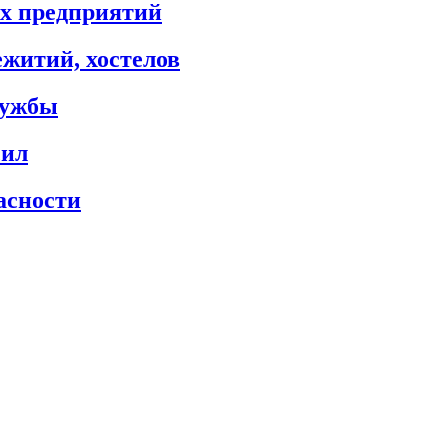
х предприятий
житий, хостелов
лужбы
сил
асности