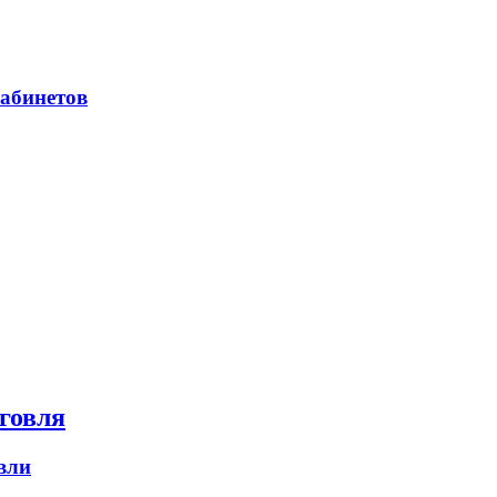
абинетов
говля
вли