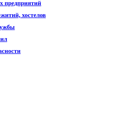
х предприятий
житий, хостелов
лужбы
сил
асности