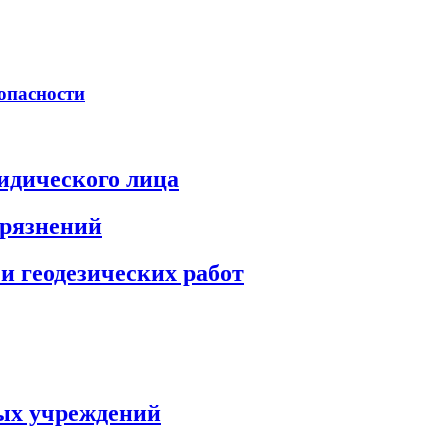
опасности
идического лица
грязнений
и геодезических работ
ых учреждений