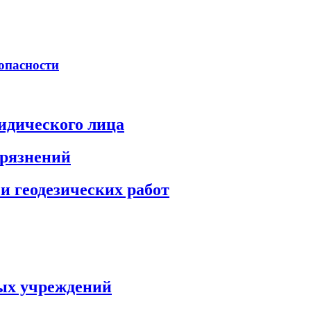
опасности
идического лица
грязнений
и геодезических работ
ых учреждений