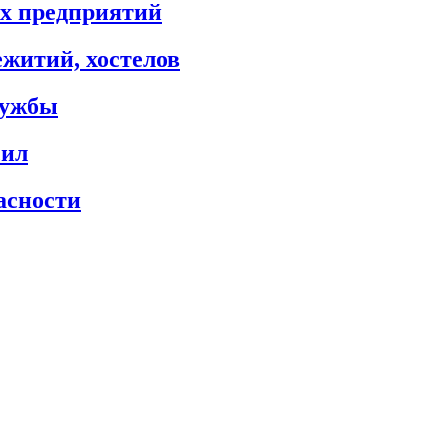
х предприятий
житий, хостелов
лужбы
сил
асности