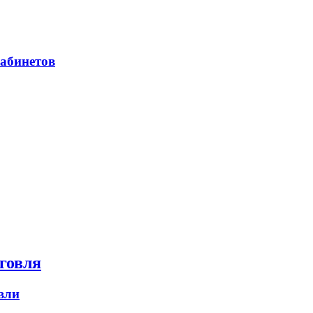
абинетов
говля
вли