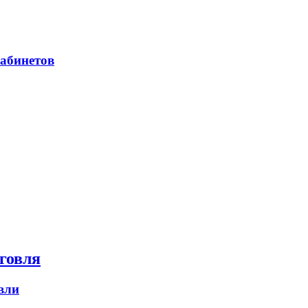
абинетов
говля
вли