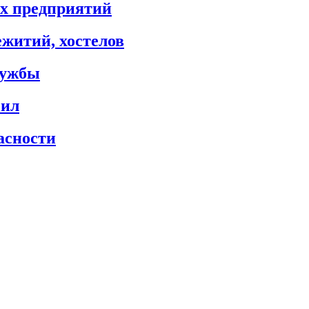
х предприятий
житий, хостелов
лужбы
сил
асности