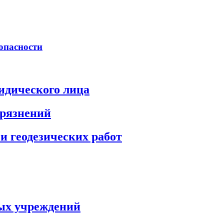
опасности
идического лица
грязнений
и геодезических работ
ых учреждений