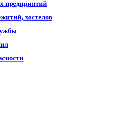
х предприятий
житий, хостелов
лужбы
сил
асности