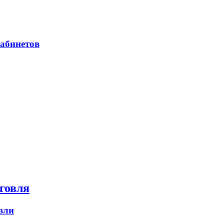
абинетов
говля
вли