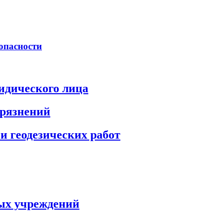
опасности
идического лица
грязнений
и геодезических работ
ых учреждений