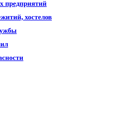
х предприятий
житий, хостелов
лужбы
сил
асности