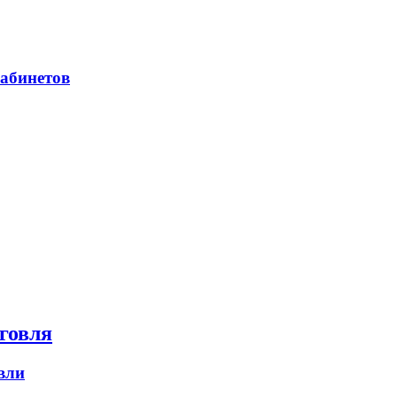
абинетов
говля
вли