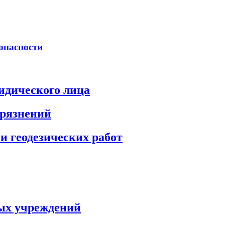
опасности
идического лица
грязнений
и геодезических работ
ых учреждений