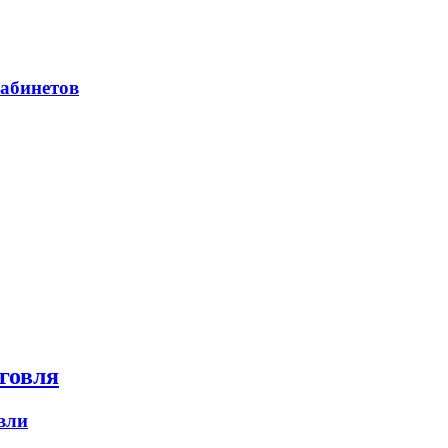
абинетов
говля
вли