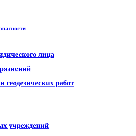
опасности
идического лица
грязнений
и геодезических работ
ых учреждений