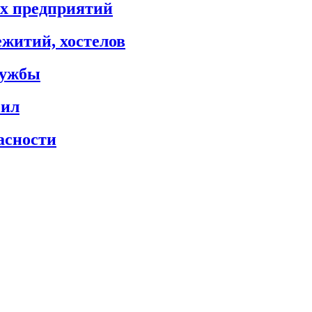
х предприятий
житий, хостелов
лужбы
сил
асности