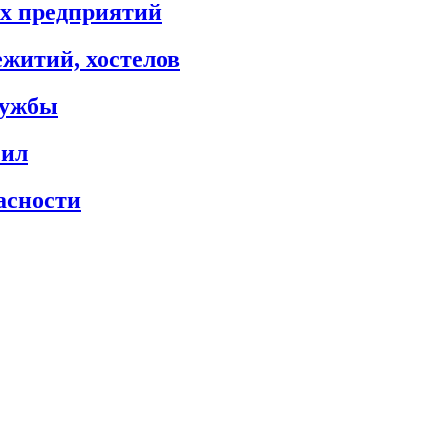
х предприятий
житий, хостелов
лужбы
сил
асности