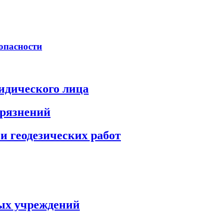
опасности
идического лица
грязнений
и геодезических работ
ых учреждений