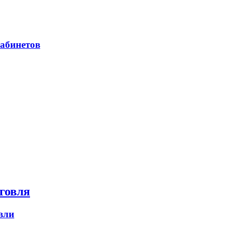
абинетов
говля
вли