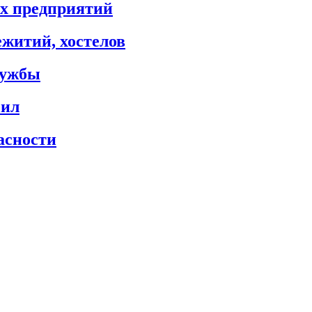
х предприятий
житий, хостелов
лужбы
сил
асности