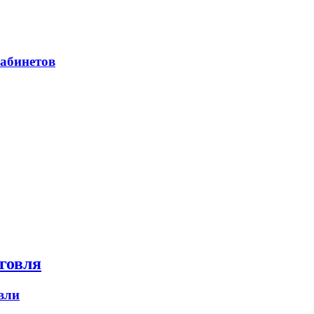
абинетов
говля
вли