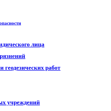
опасности
идического лица
грязнений
и геодезических работ
ых учреждений