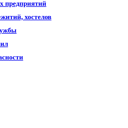
х предприятий
житий, хостелов
лужбы
сил
асности