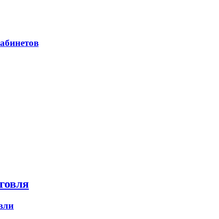
абинетов
говля
вли