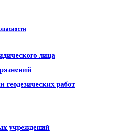
опасности
идического лица
грязнений
и геодезических работ
ых учреждений