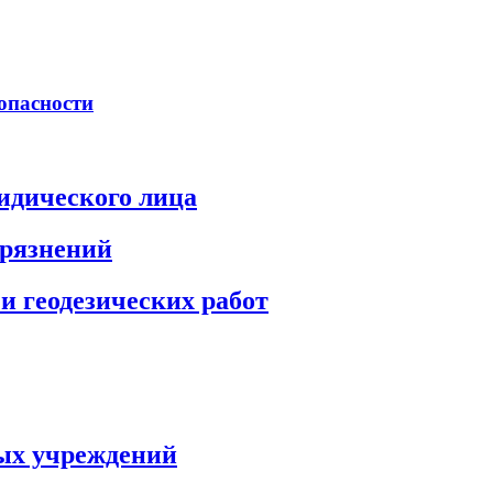
опасности
идического лица
грязнений
и геодезических работ
ых учреждений