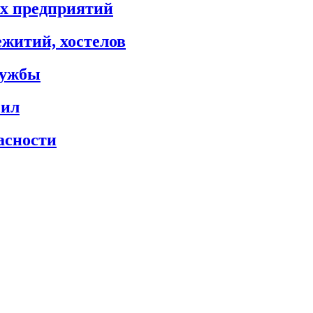
х предприятий
житий, хостелов
лужбы
сил
асности