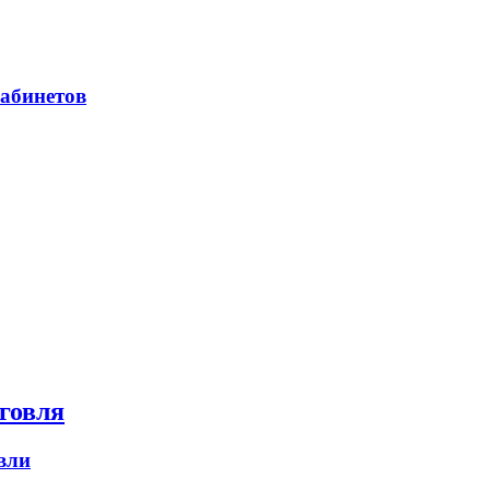
абинетов
говля
вли