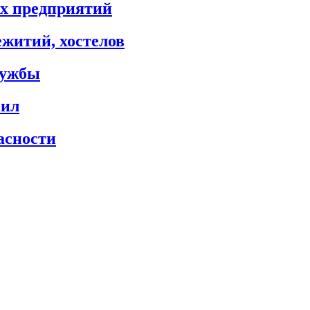
х предприятий
житий, хостелов
лужбы
сил
асности