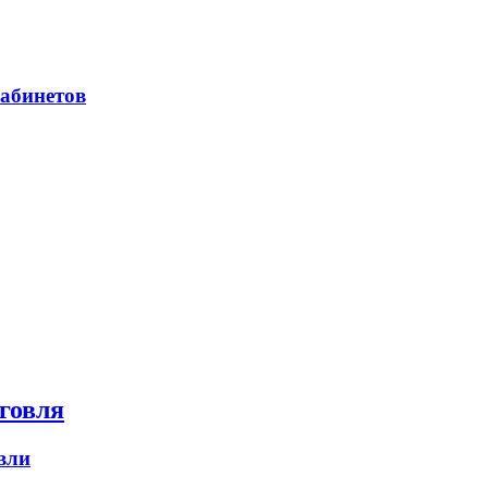
абинетов
говля
вли