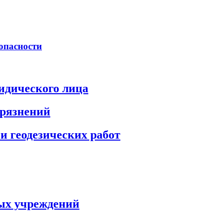
опасности
идического лица
грязнений
и геодезических работ
ых учреждений