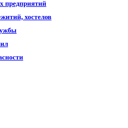
х предприятий
житий, хостелов
лужбы
сил
асности