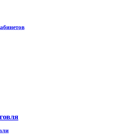
абинетов
говля
вли