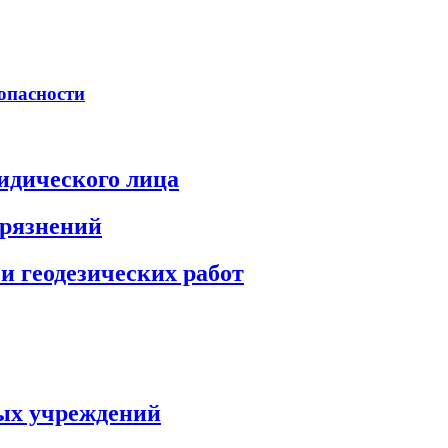
опасности
идического лица
грязнений
и геодезических работ
ых учреждений