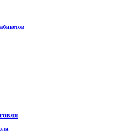
абинетов
говля
вли