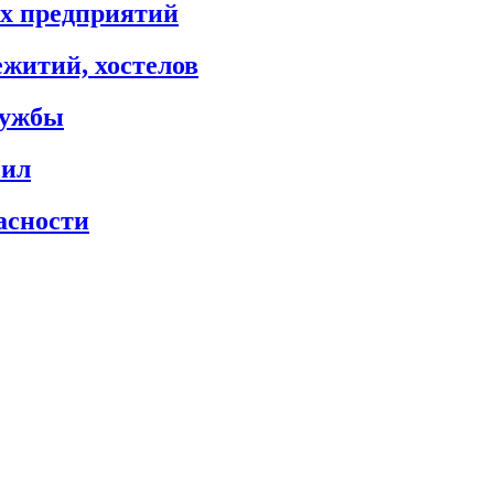
х предприятий
житий, хостелов
лужбы
сил
асности