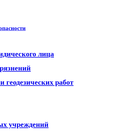
опасности
идического лица
грязнений
и геодезических работ
ых учреждений