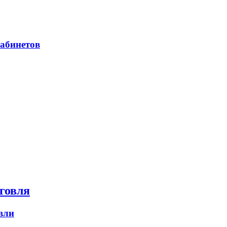
абинетов
говля
вли