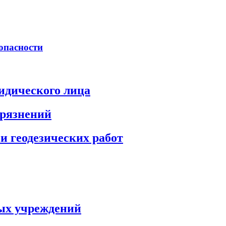
опасности
идического лица
грязнений
и геодезических работ
ых учреждений