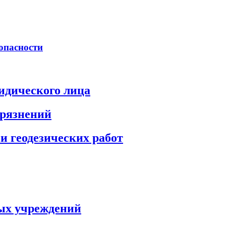
опасности
идического лица
грязнений
и геодезических работ
ых учреждений