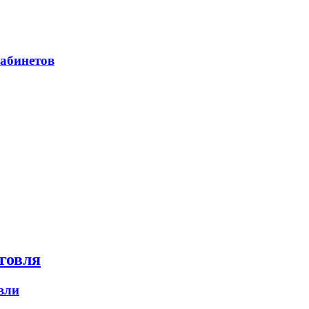
абинетов
говля
вли