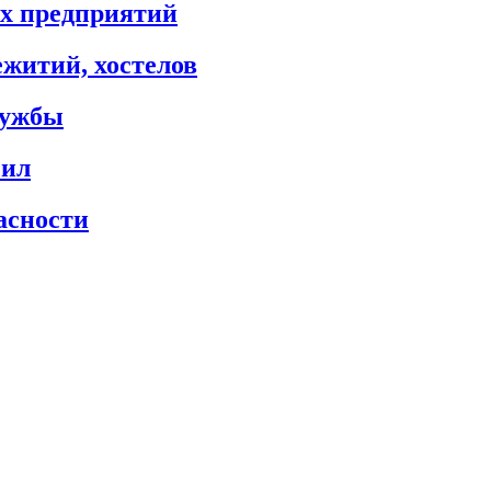
х предприятий
житий, хостелов
лужбы
сил
асности