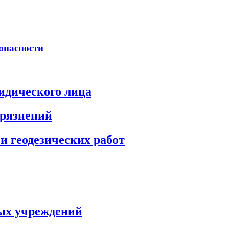
опасности
идического лица
грязнений
и геодезических работ
ых учреждений