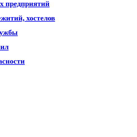
х предприятий
житий, хостелов
лужбы
сил
асности