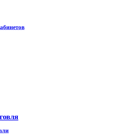
абинетов
говля
вли