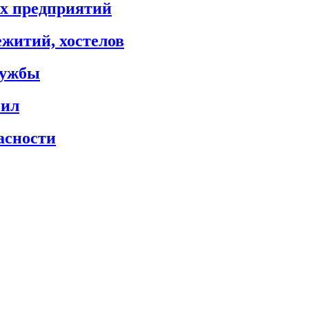
х предприятий
житий, хостелов
лужбы
сил
асности