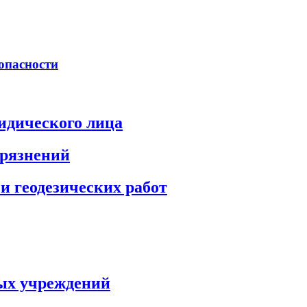
опасности
идического лица
грязнений
и геодезических работ
ых учреждений