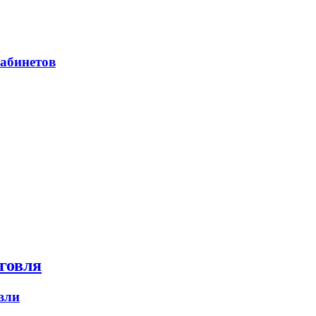
абинетов
говля
вли