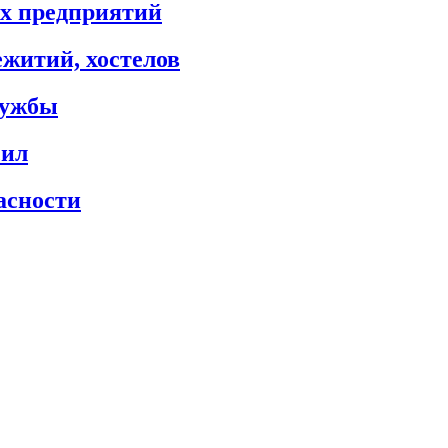
х предприятий
житий, хостелов
лужбы
сил
асности