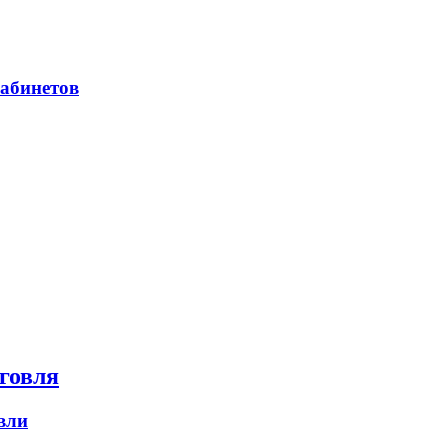
абинетов
говля
вли