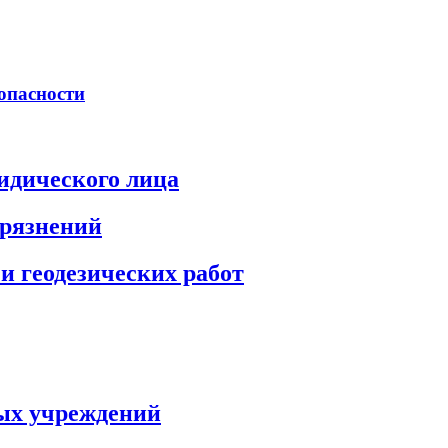
опасности
идического лица
грязнений
и геодезических работ
ых учреждений