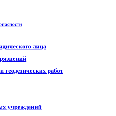
опасности
идического лица
грязнений
и геодезических работ
ых учреждений