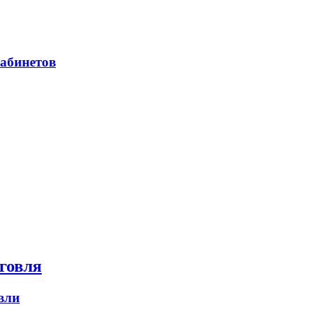
абинетов
говля
вли