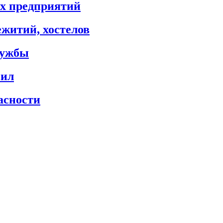
х предприятий
житий, хостелов
лужбы
сил
асности