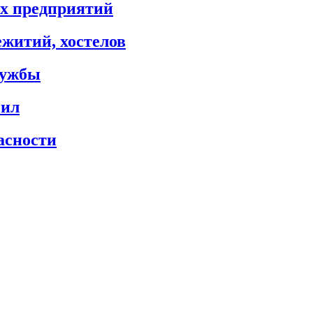
х предприятий
житий, хостелов
лужбы
сил
асности