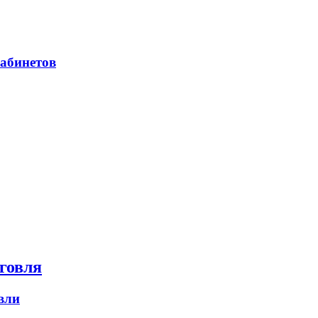
абинетов
говля
вли