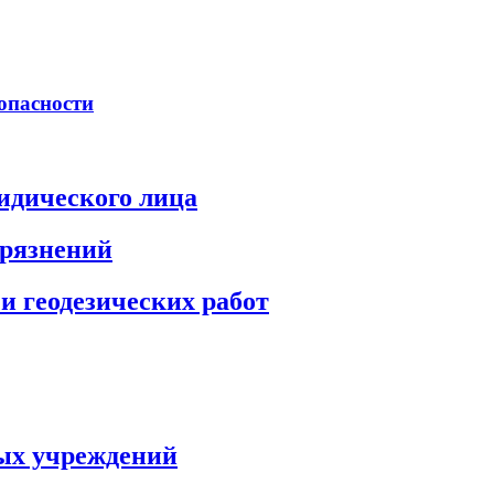
опасности
идического лица
грязнений
и геодезических работ
ых учреждений