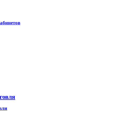
абинетов
говля
вли