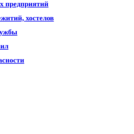
х предприятий
житий, хостелов
лужбы
сил
асности