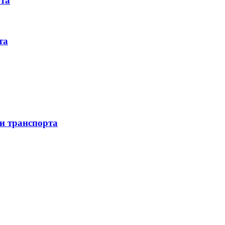
рта
та
 и транспорта