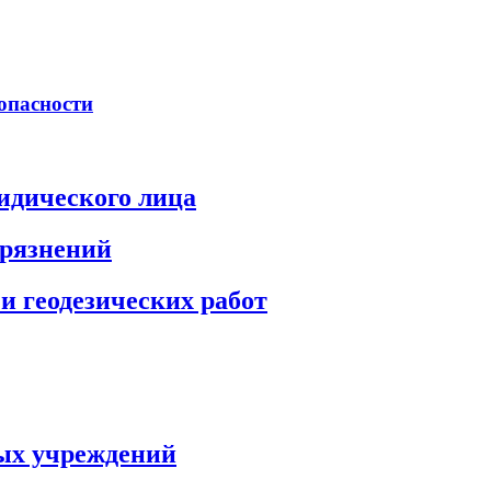
опасности
идического лица
грязнений
и геодезических работ
ых учреждений