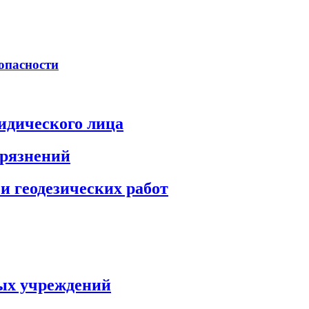
опасности
идического лица
грязнений
и геодезических работ
ых учреждений