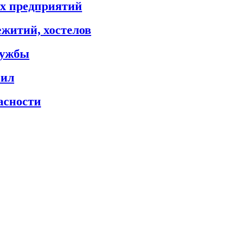
х предприятий
житий, хостелов
лужбы
сил
асности