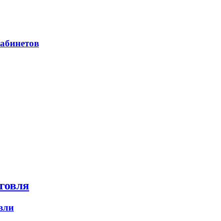
абинетов
говля
вли