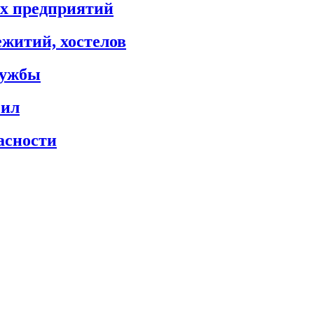
х предприятий
житий, хостелов
лужбы
сил
асности