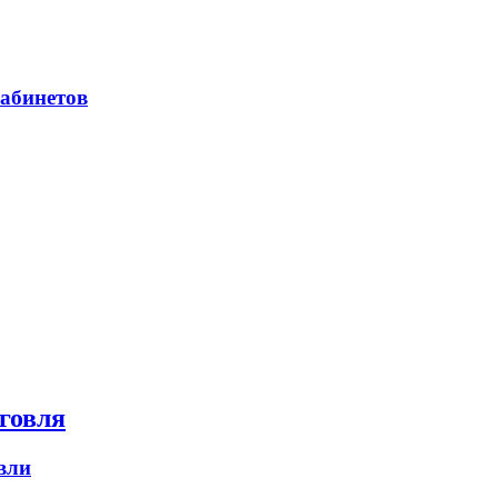
абинетов
говля
вли