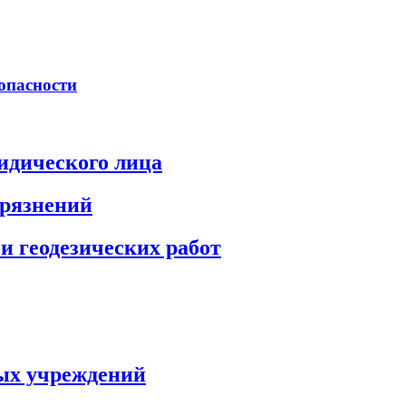
опасности
идического лица
грязнений
и геодезических работ
ых учреждений