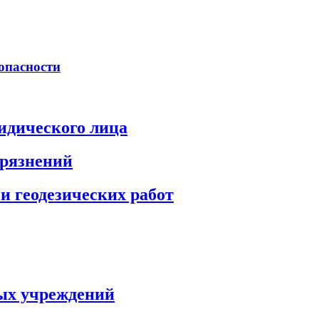
опасности
идического лица
грязнений
и геодезических работ
ых учреждений