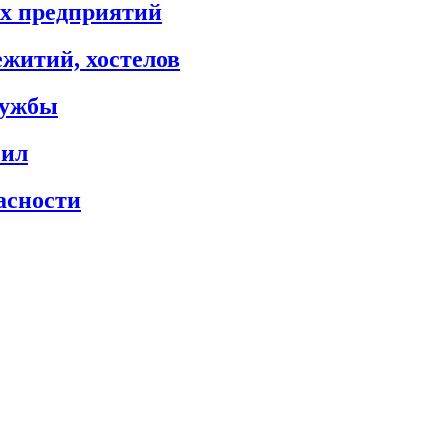
х предприятий
житий, хостелов
лужбы
сил
асности