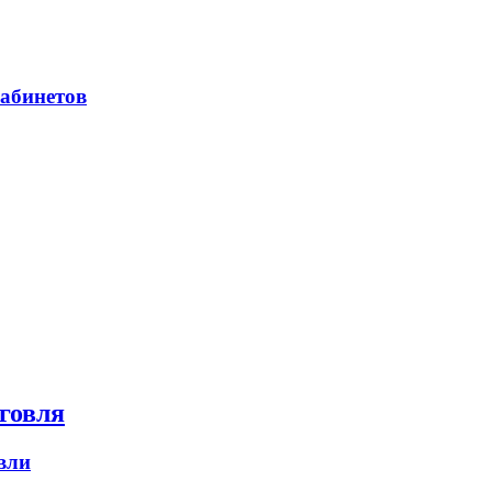
абинетов
говля
вли