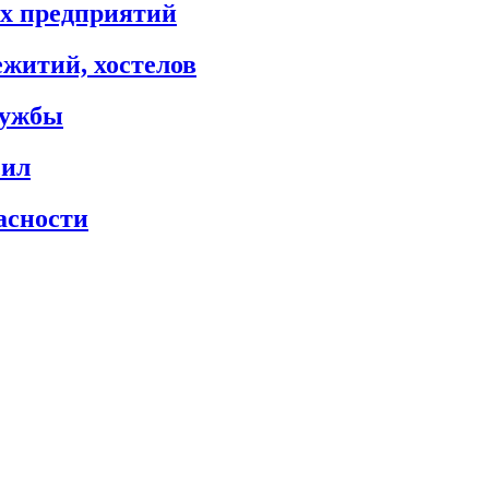
х предприятий
житий, хостелов
лужбы
сил
асности