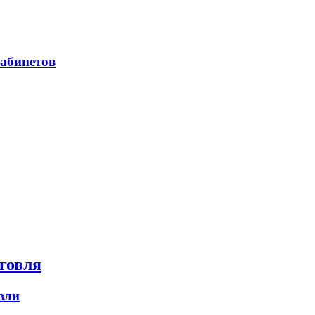
абинетов
говля
вли