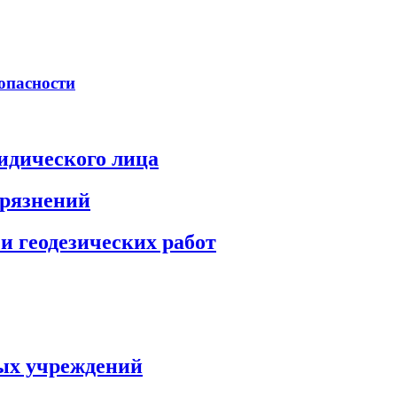
опасности
идического лица
грязнений
и геодезических работ
ых учреждений