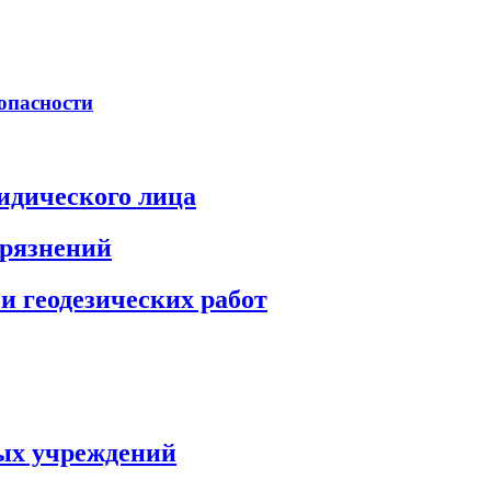
опасности
идического лица
грязнений
и геодезических работ
ых учреждений