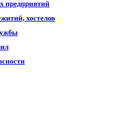
х предприятий
житий, хостелов
лужбы
сил
асности