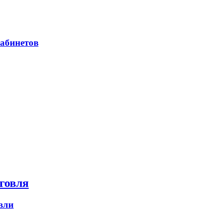
абинетов
говля
вли