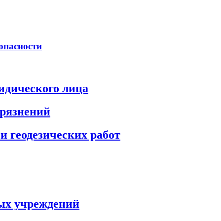
опасности
идического лица
грязнений
и геодезических работ
ых учреждений