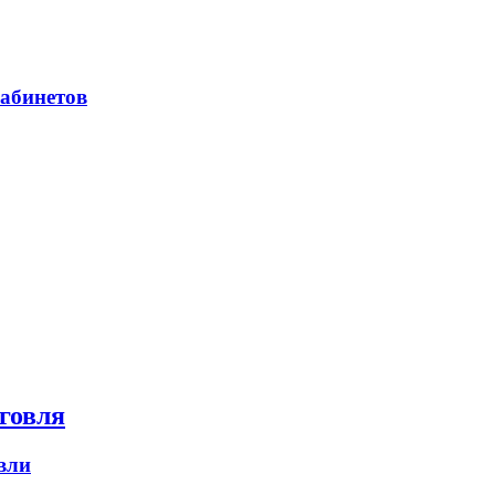
абинетов
говля
вли