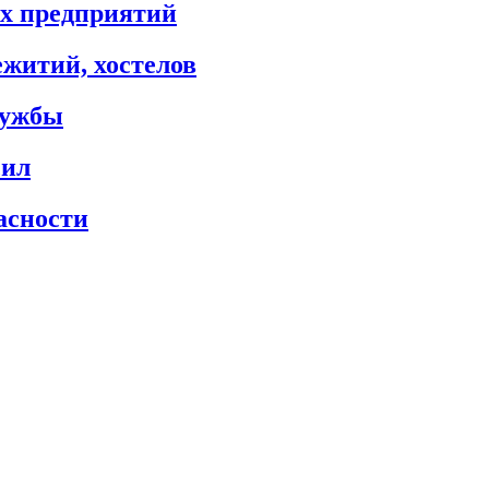
х предприятий
житий, хостелов
лужбы
сил
асности