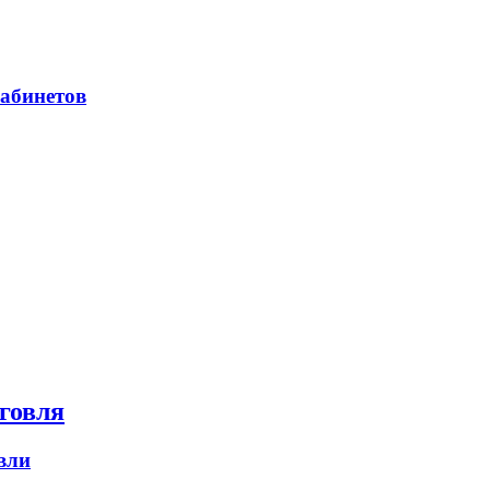
абинетов
говля
вли