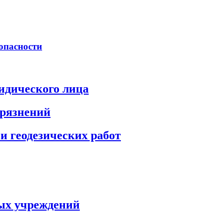
опасности
идического лица
грязнений
и геодезических работ
ых учреждений