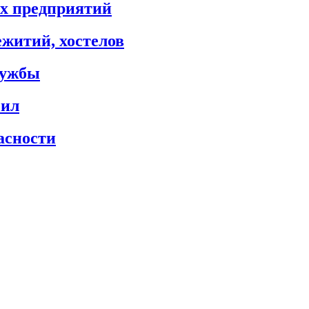
х предприятий
житий, хостелов
лужбы
сил
асности