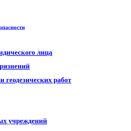
опасности
идического лица
грязнений
и геодезических работ
ых учреждений