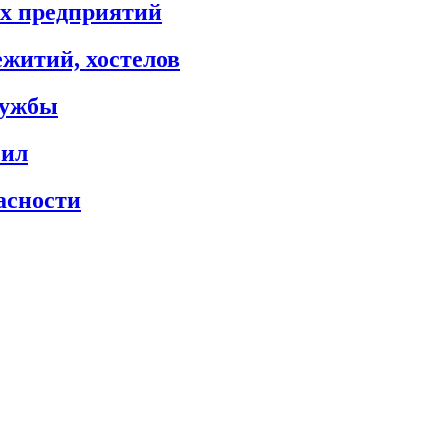
х предприятий
житий, хостелов
лужбы
сил
асности