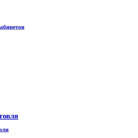
абинетов
говля
вли