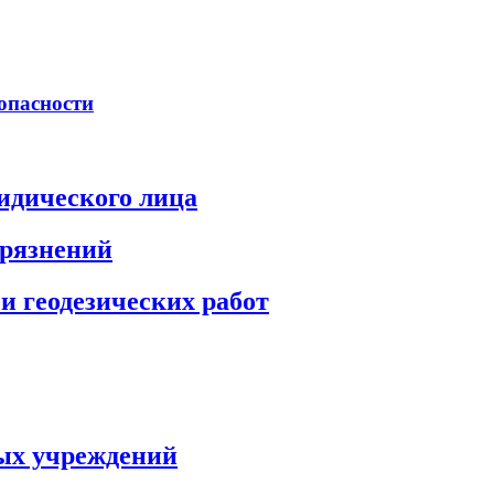
опасности
идического лица
грязнений
и геодезических работ
ых учреждений