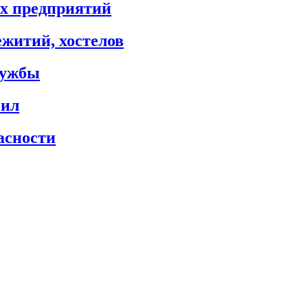
х предприятий
житий, хостелов
лужбы
сил
асности