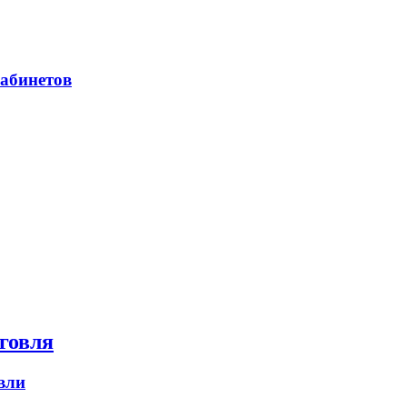
абинетов
говля
вли