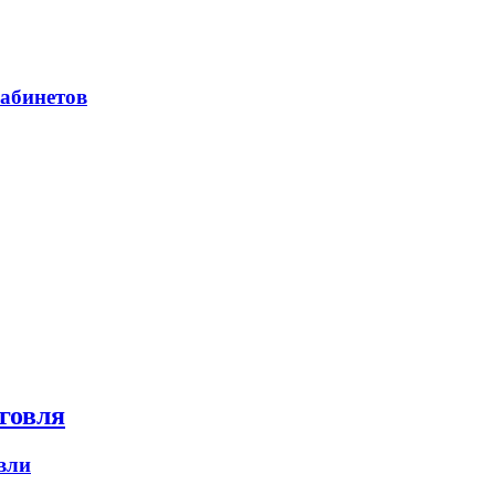
абинетов
говля
вли