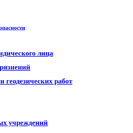
опасности
идического лица
грязнений
и геодезических работ
ых учреждений