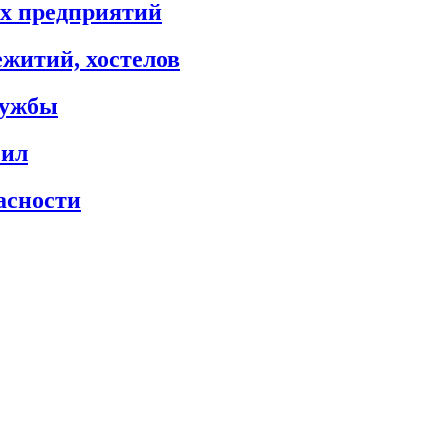
х предприятий
житий, хостелов
лужбы
сил
асности