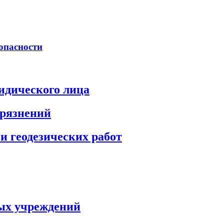
опасности
идического лица
грязнений
и геодезических работ
ых учреждений