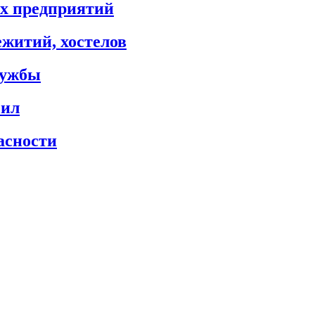
х предприятий
житий, хостелов
лужбы
сил
асности