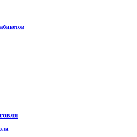
абинетов
говля
вли